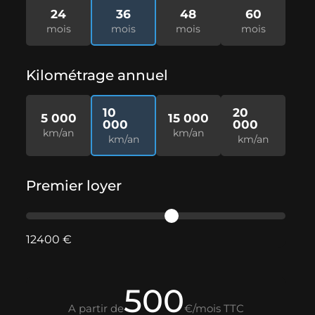
24
36
48
60
mois
mois
mois
mois
Kilométrage annuel
10
20
5 000
15 000
000
000
km/an
km/an
km/an
km/an
Premier loyer
12400 €
500
A partir de
€/mois TTC