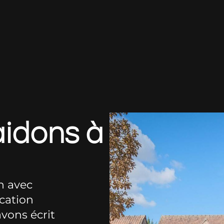
aidons à
n avec
ocation
vons écrit