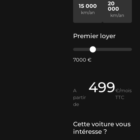
20
15 000
000
km/an
km/an
Premier loyer
7000 €
499
A
€/mois
partir
TTC
de
Cette voiture vous
intéresse ?